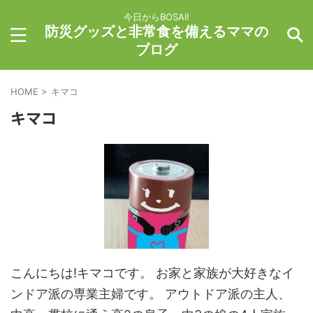
今日からBOSAI!
防災グッズと非常食を備えるママの
ブログ
HOME
>
キマコ
キマコ
こんにちは!キマコです。 お家と家族が大好きなイ
ンドア派の専業主婦です。 アウトドア派の主人、